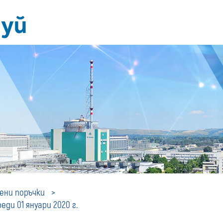
Профил
ни поръчки
ди 01 януари 2020 г.
на