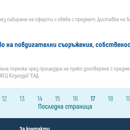
чрез събиране на оферти с обява с предмет: Доставка на 
о на повдигателни съоръжения, собственос
твена поръчка чрез процедура на пряко договаряне с пред
АЕЦ Козлодуй" ЕАД
12
13
14
15
16
17
18
1
Последна страница
П
За контакти