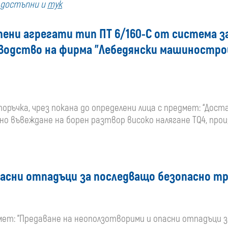
а достъпни и
тук
купувача
пени агрегати тип ПТ 6/160-С от система з
за
зводство на фирма "Лебедянски машиностро
поръчки,
стартирани
 поръчка, чрез покана до определени лица с предмет: “Дос
преди
но въвеждане на борен разтвор високо налягане TQ4, про
01
януари
пасни отпадъци за последващо безопасно т
2020
г.
редмет: "Предаване на неоползотворими и опасни отпадъци