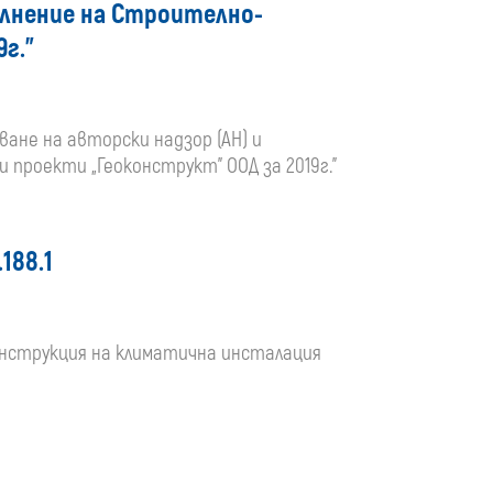
ълнение на Строително-
г.”
шване на авторски надзор (АН) и
проекти „Геоконструкт” ООД за 2019г.”
188.1
еконструкция на климатична инсталация