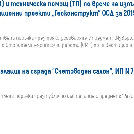
Н) и техническа помощ (ТП) по време на изп
ионни проекти „Геоконструкт” ООД за 2019
ществена поръчка чрез пряко договаряне с предмет: „Извър
 на Строително-монтажни работи (СМР) по инвестиционни 
ация на сграда "Счетоводен салон", ИП N 7.
ществена поръчка чрез публично състезание с предмет: “Р