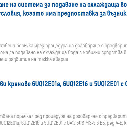
ане на система за подаване на охлаждаща во
ловия, когато има предпоставка за възник
бществена поръчка чрез процедура на договаряне с предвар
тема за подаване на охлаждаща вода с мобилни средства
не и развитие на тежка авария
 кранове 6UQ12E01a, 6UQ12E1б и 5UQ12E01 с Q=
ествена поръчка чрез процедура на договаряне с предвари
2E01a, 6UQ12E1б и 5UQ12E01 с Q=12,5t в МЗ-5,6 ЕБ, ред А-Б, к.