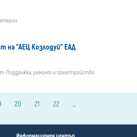
батерии
т на "АЕЦ Козлодуй" ЕАД
мет: Поддръжка, ремонт и преустройство
9
20
21
22
...
П
Информационен център