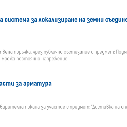
на система за локализиране на земни съеди
ствена поръчка, чрез публично състезание с предмет: Подм
 в мрежа постоянно напрежение
части за арматура
едварителна покана за участие с предмет: "Доставка на с