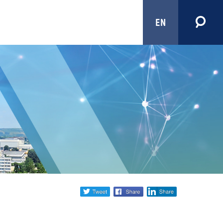
EN
Share
twitter
facebook
linkedin
social