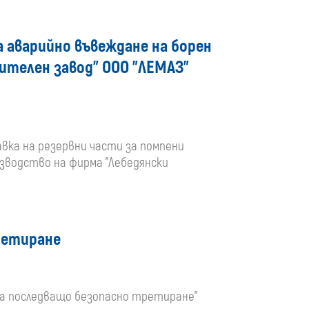
media
а аварийно въвеждане на борен
ителен завод" OOO "ЛЕМАЗ"
тавка на резервни части за помпени
изводство на фирма "Лебедянски
ретиране
 за последващо безопасно третиране"