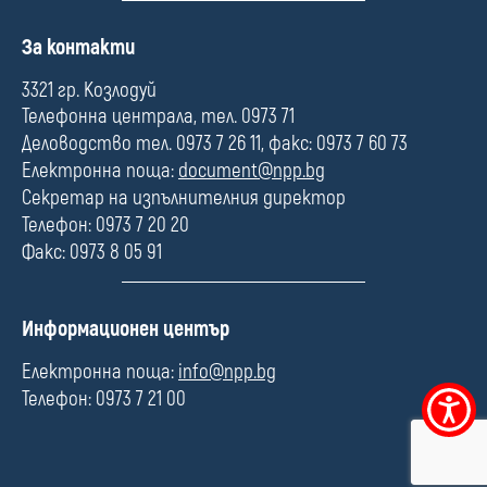
П
За контакти
о
л
3321 гр. Козлодуй
е
Телефонна централа, тел. 0973 71
Деловодство тел. 0973 7 26 11, факс: 0973 7 60 73
Електронна поща:
document@npp.bg
Секретар на изпълнителния директор
Телефон: 0973 7 20 20
Факс: 0973 8 05 91
П
Информационен център
о
л
Електронна поща:
info@npp.bg
е
Телефон: 0973 7 21 00
Меню
за
достъпно