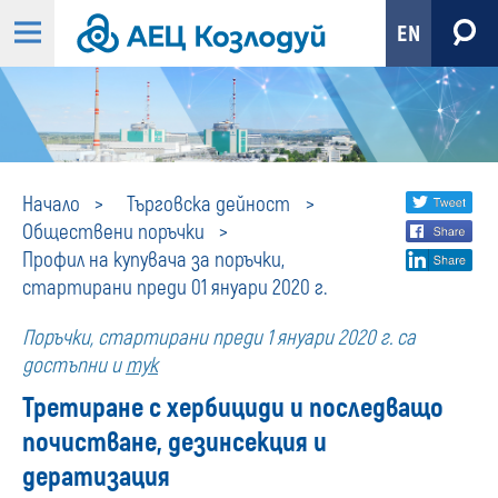
EN
Профил
Share
twi
Начало
Търговска дейност
Обществени поръчки
fa
social
на
Профил на купувача за поръчки,
lin
media
стартирани преди 01 януари 2020 г.
купувача
Поръчки, стартирани преди 1 януари 2020 г. са
за
достъпни и
тук
Третиране с хербициди и последващо
поръчки,
почистване, дезинсекция и
стартирани
дератизация