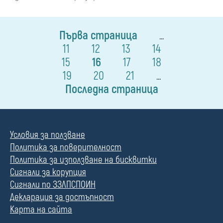
Първа страница
...
11
12
13
14
15
16
17
18
19
20
21
...
Последна страница
Условия за ползване
Политика за поверителност
Политика за използване на бисквитки
Сигнали за корупция
Сигнали по ЗЗЛПСПОИН
Декларация за достъпност
Карта на сайта