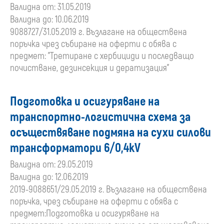
Валидна от: 31.05.2019
преди
Валидна до: 10.06.2019
9088727/31.05.2019 г. Възлагане на обществена
01
поръчка чрез събиране на оферти с обява с
предмет: "Третиране с хербициди и последващо
януари
почистване, дезинсекция и дератизация"
2020
Подготовка и осигуряване на
г.
транспортно-логистична схема за
осъществяване подмяна на сухи силови
трансформатори 6/0,4kV
Валидна от: 29.05.2019
Валидна до: 12.06.2019
2019-9088651/29.05.2019 г. Възлагане на обществена
поръчка, чрез събиране на оферти с обява с
предмет:Подготовка и осигуряване на