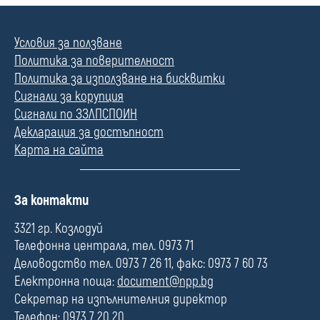
Условия за ползване
Политика за поверителност
Политика за използване на бисквитки
Сигнали за корупция
Сигнали по ЗЗЛПСПОИН
Декларация за достъпност
Карта на сайта
П
За контакти
о
л
3321 гр. Козлодуй
е
Телефонна централа, тел. 0973 71
Деловодство тел. 0973 7 26 11, факс: 0973 7 60 73
Електронна поща:
document@npp.bg
Секретар на изпълнителния директор
Телефон: 0973 7 20 20