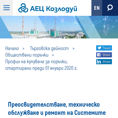
EN
Профил
Share
twi
Начало
Търговска дейност
Обществени поръчки
fa
social
на
Профил на купувача за поръчки,
lin
media
стартирани преди 01 януари 2020 г.
купувача
за
поръчки,
Преосвидетелстване, техническо
стартирани
обслужване и ремонт на Системите