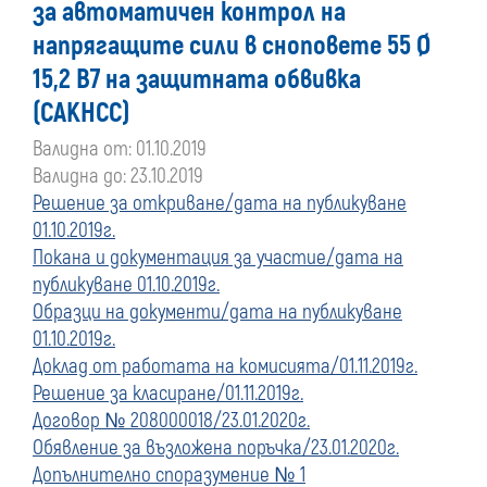
за автоматичен контрол на
преди
напрягащите сили в сноповете 55 Ø
15,2 В7 на защитната обвивка
01
(САКНСС)
януари
Валидна от: 01.10.2019
Валидна до: 23.10.2019
2020
Решение за откриване/дата на публикуване
01.10.2019г.
г.
Покана и документация за участие/дата на
публикуване 01.10.2019г.
Образци на документи/дата на публикуване
01.10.2019г.
Доклад от работата на комисията/01.11.2019г.
Решение за класиране/01.11.2019г.
Договор № 208000018/23.01.2020г.
Обявление за възложена поръчка/23.01.2020г.
Допълнително споразумение № 1