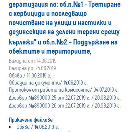
дератизация по: об.п.№1 - Третиране
преди
с хербициди и последващо
01
почистване на улици и настилки и
дезинсекция на зелени терени срещу
януари
кърлежи” и об.п.№2 – Поддържане на
2020
обектите и териториите,
Валидна от: 14.06.2019
г.
Валидна до: 24.06.2019
Обява / 14.06.2019 г.
Образци на документи/ 14.06.2019 г.
Протокол от работа на комисията/ 04.07.2019 г.
Договор №890000125 от 22.07.2019 г. / 20.08.2019 г.
Договор №890000126 от 22.07.2019 г. / 20.08.2019 г.
Прикачени файлове
Обява / 14.06.2019 г.