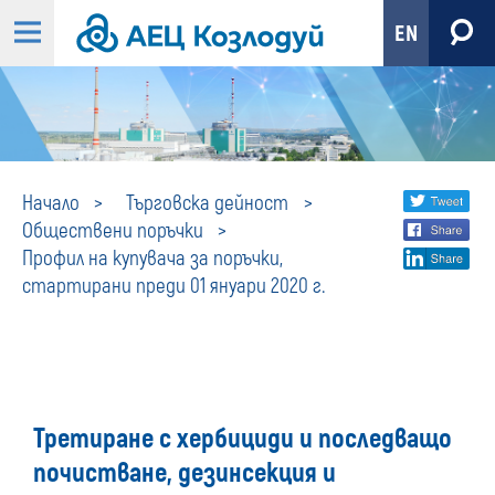
EN
Профил
Share
twi
Начало
Търговска дейност
Обществени поръчки
fa
social
на
Профил на купувача за поръчки,
lin
media
стартирани преди 01 януари 2020 г.
купувача
за
поръчки,
Третиране с хербициди и последващо
стартирани
почистване, дезинсекция и