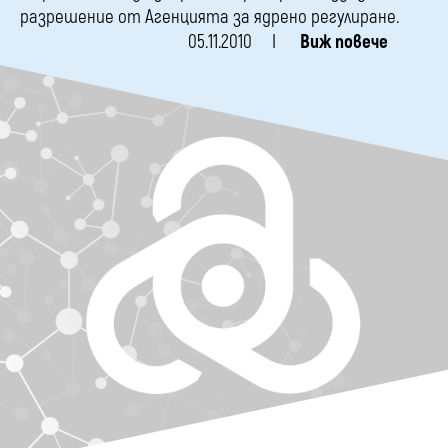
разрешение от Агенцията за ядрено регулиране.
05.11.2010
Виж повече