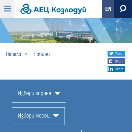
EN
Новини
Share
twi
Начало
Новини
fa
social
lin
media
Избери година
Избери месец