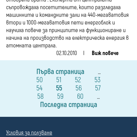
съпровождаха посетителите, които разгледаха
машинните и командните зали на 440-мегаватовия
втори и 1000-мегаватовия пети енергоблок и
научиха повече за принципите на функциониране и
начина на производство на електрическа енергия в
атомната централа.
02.10.2010
Виж повече
Първа страница
...
50
51
52
53
54
55
56
57
58
59
60
...
Последна страница
Условия за ползване