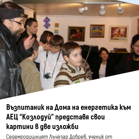
Възпитаник на Дома на енергетика към
АЕЦ “Козлодуй” представя свои
картини в две изложби
Седемгодишният Лъчезар Добрев, ученик от