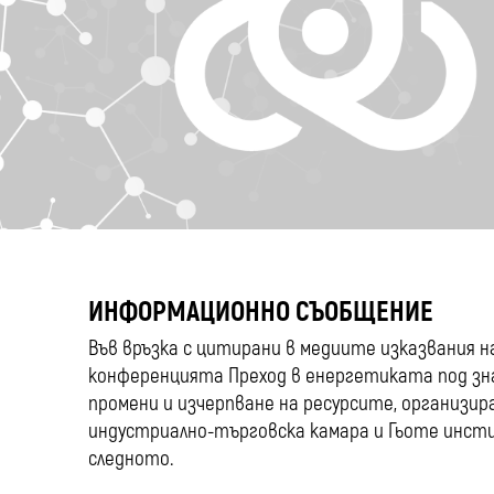
ИНФОРМАЦИОННО СЪОБЩЕНИЕ
Във връзка с цитирани в медиите изказвания н
конференцията Преход в енергетиката под зн
промени и изчерпване на ресурсите, организи
индустриално-търговска камара и Гьоте инсти
следното.