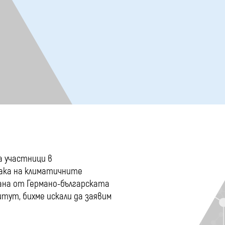
а участници в
ака на климатичните
рана от Германо-българската
тут, бихме искали да заявим