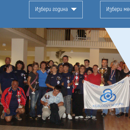
Избери година
Избери ме