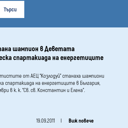
media
Търси
стана шампион в Деветата
еска спартакиада на енергетиците
ртистите от АЕЦ “Козлодуй” станаха шампиони
а спартакиада на енергетиците в България,
ри в к. к. “Св. св. Константин и Елена”.
19.09.2011
Виж повече