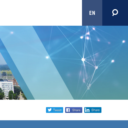
EN
Share
twitter
facebook
linkedin
social