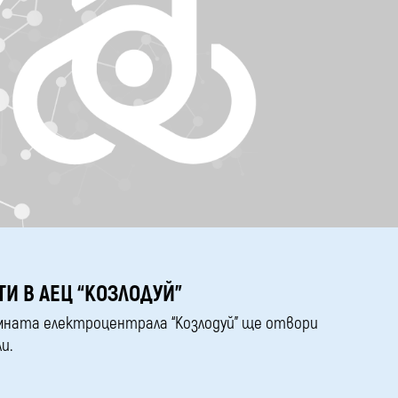
ТИ В АЕЦ “КОЗЛОДУЙ”
томната електроцентрала “Козлодуй” ще отвори
и.