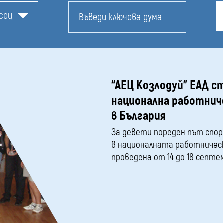
сец
“АЕЦ Козлодуй” ЕАД 
национална работнич
в България
За девети пореден път спо
в националната работническ
проведена от 14 до 18 септемв