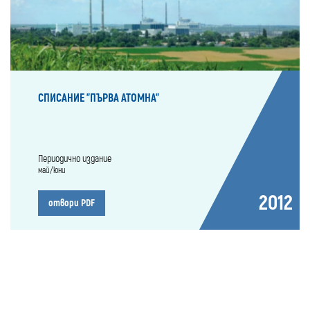
СПИСАНИЕ "ПЪРВА АТОМНА"
Периодично издание
май/юни
2012
отвори PDF