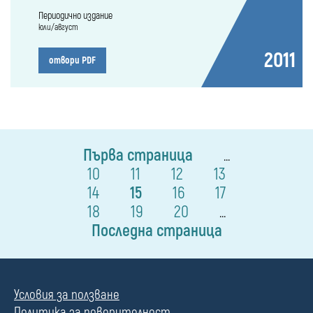
Периодично издание
юли/август
2011
отвори PDF
Първа страница
...
10
11
12
13
14
15
16
17
18
19
20
...
Последна страница
Условия за ползване
Политика за поверителност