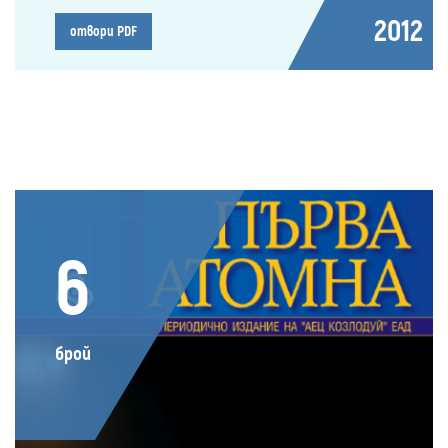
2012
отвори PDF
6
брой