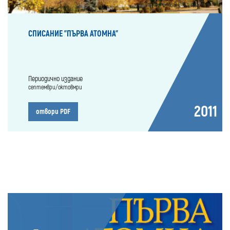
СПИСАНИЕ "ПЪРВА АТОМНА"
Периодично издание
септември/октовмри
2011
отвори PDF