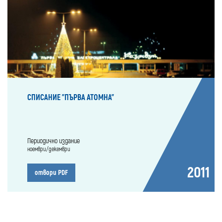
СПИСАНИЕ "ПЪРВА АТОМНА"
Периодично издание
ноември/декември
2011
отвори PDF