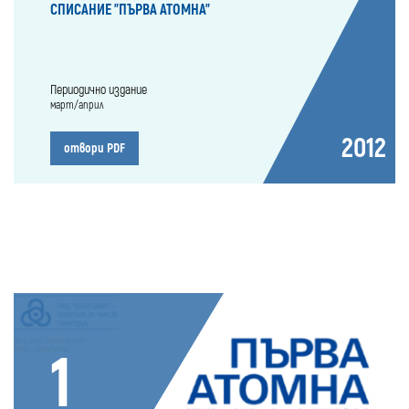
СПИСАНИЕ "ПЪРВА АТОМНА"
Периодично издание
март/април
2012
отвори PDF
1