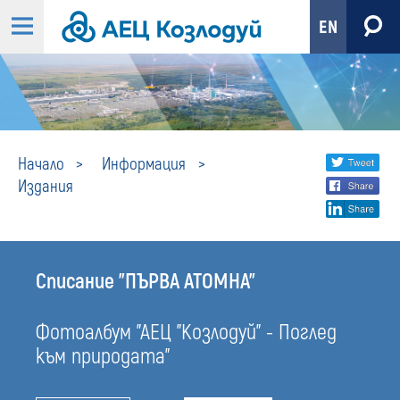
EN
Издания
Share
twi
Начало
Информация
Издания
fa
social
lin
media
Списание "ПЪРВА АТОМНА"
Фотоалбум "АЕЦ "Козлодуй" - Поглед
към природата"