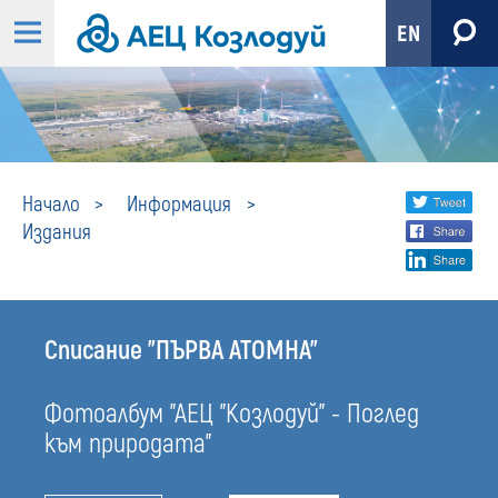
EN
Издания
Share
twi
Начало
Информация
Издания
fa
social
lin
media
Списание "ПЪРВА АТОМНА"
Фотоалбум "АЕЦ "Козлодуй" - Поглед
към природата"