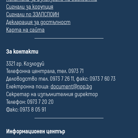
Сигнали за корупция
Сигнали по ЗЗЛПСПОИН
Декларация за достъпност
Карта на сайта
П
За контакти
о
л
3321 гр. Козлодуй
е
Телефонна централа, тел. 0973 71
Деловодство тел. 0973 7 26 11, факс: 0973 7 60 73
Електронна поща:
document@npp.bg
Секретар на изпълнителния директор
Телефон: 0973 7 20 20
Факс: 0973 8 05 91
П
Информационен център
о