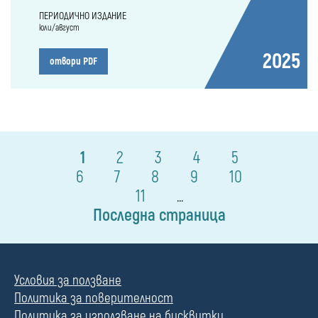
ПЕРИОДИЧНО ИЗДАНИЕ
юли/август
2025
отвори PDF
1
2
3
4
5
6
7
8
9
10
11
...
Последна страница
Условия за ползване
Политика за поверителност
Политика за използване на бисквитки