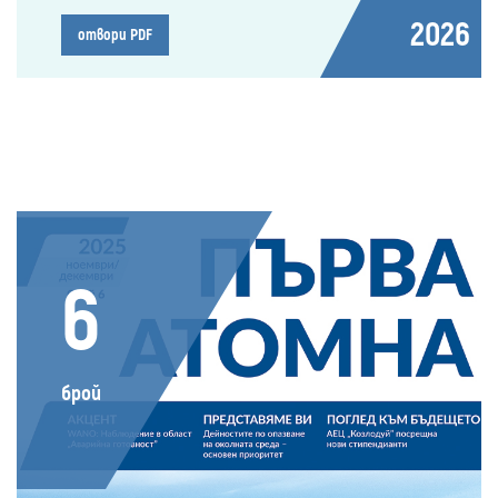
2026
отвори PDF
6
брой