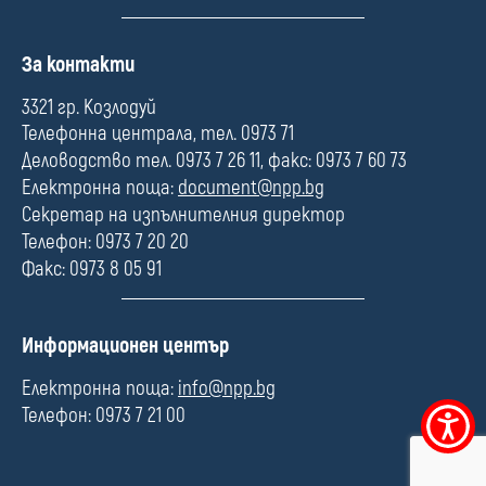
П
За контакти
о
л
3321 гр. Козлодуй
е
Телефонна централа, тел. 0973 71
Деловодство тел. 0973 7 26 11, факс: 0973 7 60 73
Електронна поща:
document@npp.bg
Секретар на изпълнителния директор
Телефон: 0973 7 20 20
Факс: 0973 8 05 91
П
Информационен център
о
л
Електронна поща:
info@npp.bg
е
Телефон: 0973 7 21 00
Меню
за
достъпно