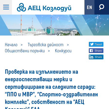
EN
Конкурси
Share
twi
Начало
Търговска дейност
Обществени поръчки
Конкурси
fa
social
lin
media
Проверка на изпълнението на
енергоспестяващи мерки и
сертифициране на следните сгради:
“ППО и МВР”, “Спортно-оздравителен
комплекс”, собственост на “АЕЦ