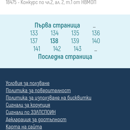
18475 - Конкурс по чл.2, ал. 2, т.1 от НВМОП
Първа страница
...
133
134
135
136
137
138
139
140
141
142
143
...
Последна страница
Условия за ползване
Политика за поверителност
Политика за използване на бисквитки
Сигнали за корупция
Сигнали по ЗЗЛПСПОИН
Декларация за достъпност
Карта на сайта