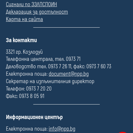
Сигнали по ЗЗЛПСПОИН
Декларация за достъпност
Карта на сайта
П
За контакти
о
л
3321 гр. Козлодуй
е
Телефонна централа, тел. 0973 71
Деловодство тел. 0973 7 26 11, факс: 0973 7 60 73
Електронна поща:
document@npp.bg
Секретар на изпълнителния директор
Телефон: 0973 7 20 20
Факс: 0973 8 05 91
П
Информационен център
о
л
Електронна поща:
info@npp.bg