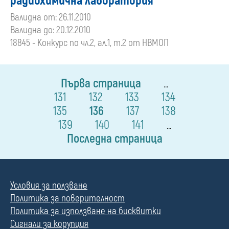
радиохимична лаборатория
Валидна от: 26.11.2010
Валидна до: 20.12.2010
18845 - Конкурс по чл.2, ал.1, т.2 от НВМОП
Първа страница
...
131
132
133
134
135
136
137
138
139
140
141
...
Последна страница
Условия за ползване
Политика за поверителност
Политика за използване на бисквитки
Сигнали за корупция