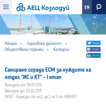
EN
Конкурси
Share
twi
Начало
Търговска дейност
Обществени поръчки
Конкурси
fa
social
lin
media
Саниране сграда ЕСМ за нуждите на
отдел “ИС и КТ” – І етап
Валидна от: 18.01.2011
Валидна до: 03.02.2011
19107 - Конкурс по чл.2, ал.1, т.1 от НВМОП