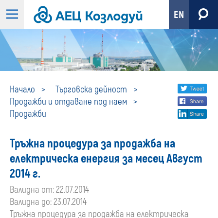
EN
Продажби
Share
twi
Начало
Търговска дейност
Продажби и отдаване под наем
fa
social
Продажби
lin
media
Тръжна процедура за продажба на
електрическа енергия за месец Август
2014 г.
Валидна от: 22.07.2014
Валидна до: 23.07.2014
Тръжна процедура за продажба на електрическа