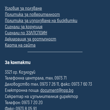
Условия за ползване
Политика за поверителност
Политика за използване на бисквитки
Сигнали за корупция
Сигнали по ЗЗЛПСПОИН
Декларация за достъпност
Карта на сайта
П
За контакти
о
л
3321 гр. Козлодуй
е
Телефонна централа, тел. 0973 71
Деловодство тел. 0973 7 26 11, факс: 0973 7 60 73
Електронна поща:
document@npp.bg
Секретар на изпълнителния директор
Телефон: 0973 7 20 20
Факс: 0973 8 05 91