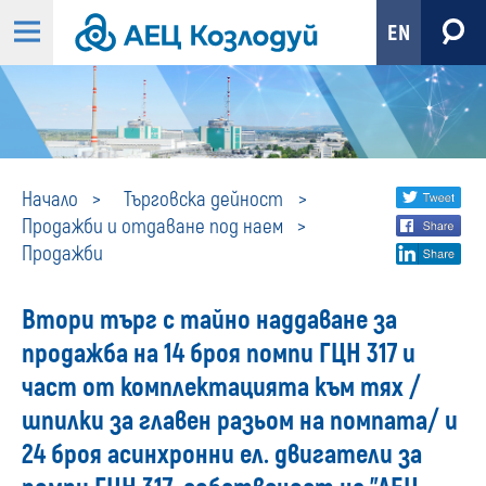
EN
Продажби
Share
twi
Начало
Търговска дейност
Продажби и отдаване под наем
fa
social
Продажби
lin
media
Втори търг с тайно наддаване за
продажба на 14 броя помпи ГЦН 317 и
част от комплектацията към тях /
шпилки за главен разьом на помпата/ и
24 броя асинхронни ел. двигатели за