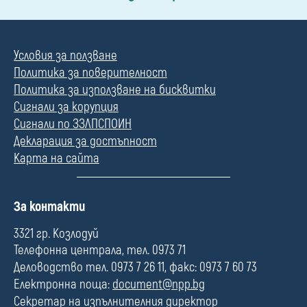
Условия за ползване
Политика за поверителност
Политика за използване на бисквитки
Сигнали за корупция
Сигнали по ЗЗЛПСПОИН
Декларация за достъпност
Карта на сайта
П
За контакти
о
л
3321 гр. Козлодуй
е
Телефонна централа, тел. 0973 71
Деловодство тел. 0973 7 26 11, факс: 0973 7 60 73
Електронна поща:
document@npp.bg
Секретар на изпълнителния директор