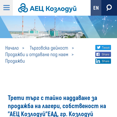
EN
Продажби
Share
twi
Начало
Търговска дейност
Продажби и отдаване под наем
fa
social
Продажби
lin
media
Трети търг с тайно наддаване за
продажба на лагери, собственост на
"АЕЦ Козлодуй"ЕАД, гр. Козлодуй