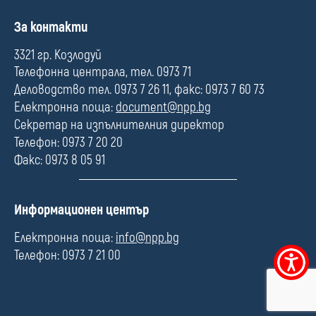
П
За контакти
о
л
3321 гр. Козлодуй
е
Телефонна централа, тел. 0973 71
Деловодство тел. 0973 7 26 11, факс: 0973 7 60 73
Електронна поща:
document@npp.bg
Секретар на изпълнителния директор
Телефон: 0973 7 20 20
Факс: 0973 8 05 91
П
Информационен център
о
л
Електронна поща:
info@npp.bg
е
Телефон: 0973 7 21 00
Меню
за
достъпно