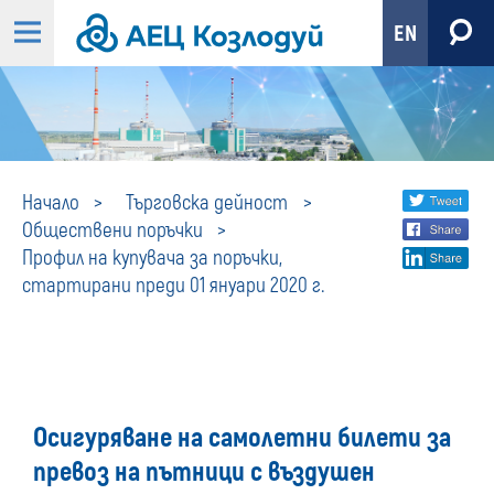
EN
Профил
Share
twi
Начало
Търговска дейност
Обществени поръчки
fa
social
на
Профил на купувача за поръчки,
lin
media
стартирани преди 01 януари 2020 г.
купувача
за
поръчки,
Осигуряване на самолетни билети за
стартирани
превоз на пътници с въздушен