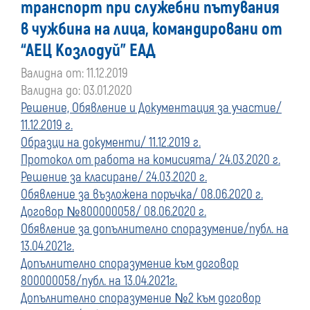
транспорт при служебни пътувания
преди
в чужбина на лица, командировани от
“АЕЦ Козлодуй” ЕАД
01
Валидна от: 11.12.2019
януари
Валидна до: 03.01.2020
Решение, Обявление и Документация за участие/
2020
11.12.2019 г.
Образци на документи/ 11.12.2019 г.
г.
Протокол от работа на комисията/ 24.03.2020 г.
Решение за класиране/ 24.03.2020 г.
Обявление за възложена поръчка/ 08.06.2020 г.
Договор №800000058/ 08.06.2020 г.
Обявление за допълнително споразумение/публ. на
13.04.2021г.
Допълнително споразумение към договор
800000058/публ. на 13.04.2021г.
Допълнително споразумение №2 към договор