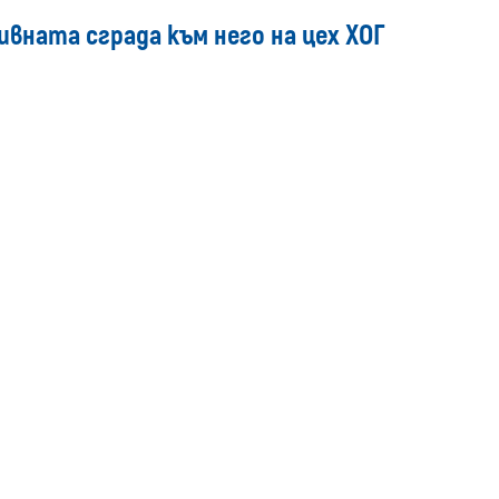
media
вната сграда към него на цех ХОГ