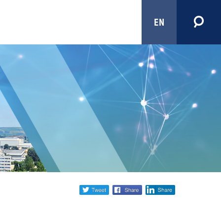
EN
Share
twitter
facebook
linkedin
social