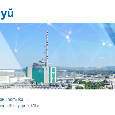
Профил
ни поръчки
ди 01 януари 2020 г.
на