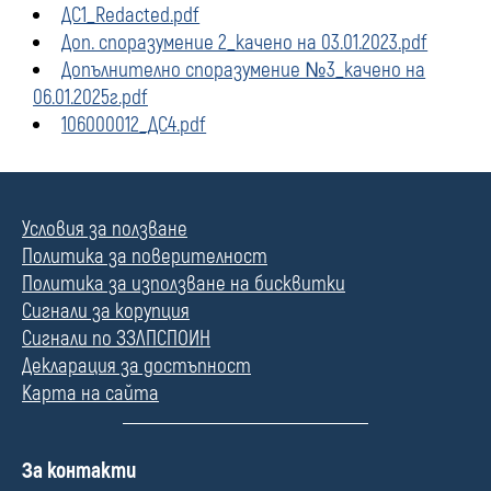
ДС1_Redacted.pdf
Доп. споразумение 2_качено на 03.01.2023.pdf
Допълнително споразумение №3_качено на
06.01.2025г.pdf
106000012_ДС4.pdf
Условия за ползване
Политика за поверителност
Политика за използване на бисквитки
Сигнали за корупция
Сигнали по ЗЗЛПСПОИН
Декларация за достъпност
Карта на сайта
П
За контакти
о