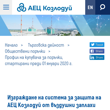
EN
Профил
Share
twi
Начало
Търговска дейност
Обществени поръчки
fa
social
на
Профил на купувача за поръчки,
lin
media
стартирани преди 01 януари 2020 г.
купувача
за
поръчки,
Изграждане на система за защита на
стартирани
АЕЦ Козлодуй от въздушни заплахи