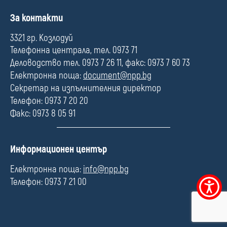
П
За контакти
о
л
3321 гр. Козлодуй
е
Телефонна централа, тел. 0973 71
Деловодство тел. 0973 7 26 11, факс: 0973 7 60 73
Електронна поща:
document@npp.bg
Секретар на изпълнителния директор
Телефон: 0973 7 20 20
Факс: 0973 8 05 91
П
Информационен център
о
л
Електронна поща:
info@npp.bg
е
Телефон: 0973 7 21 00
Меню
за
достъпно