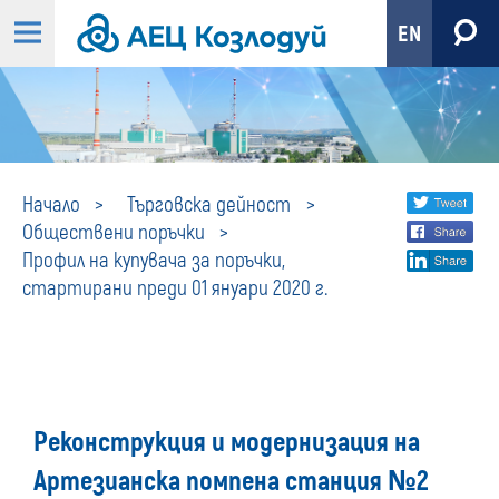
EN
Профил
Share
twi
Начало
Търговска дейност
Обществени поръчки
fa
social
на
Профил на купувача за поръчки,
lin
media
стартирани преди 01 януари 2020 г.
купувача
за
поръчки,
Реконструкция и модернизация на
стартирани
Артезианска помпена станция №2