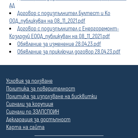
АД
Договор с подизпълнител Бултест и Ко
ООД_публикуван на 08_11_2021.pdf
Договор с подизпълнител с Енергоремонт-
Козлодуй ЕООД_публикуван на 08_11_2021.pdf
Обявление за изменение 28.04.23.pdf
Обявление за приключил договор 28.04.23.pdf
Условия за ползване
Политика за поверителност
Политика за използване на бисквитки
Сигнали за корупция
Сигнали по ЗЗЛПСПОИН
Декларация за достъпност
Карта на сайта