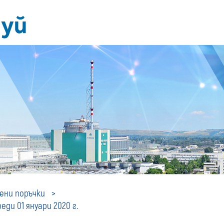
Профил
ни поръчки
ди 01 януари 2020 г.
на