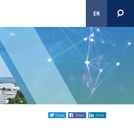
EN
Share
twitter
facebook
linkedin
social