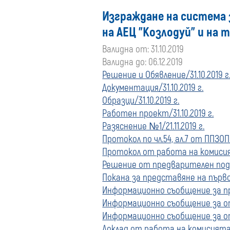
Изграждане на система 
на АЕЦ "Козлодуй" и на
Валидна от: 31.10.2019
Валидна до: 06.12.2019
Решение и Обявление/31.10.2019 г
Документация/31.10.2019 г.
Образци/31.10.2019 г.
Работен проект/31.10.2019 г.
Разяснение №1/21.11.2019 г.
Протокол по чл.54, ал.7 от ППЗОП/
Протокол от работа на комисият
Решение от предварителен подбо
Покана за представяне на първо
Информационно съобщение за п
Информационно съобщение за от
Информационно съобщение за о
Доклад от работа на комисията/