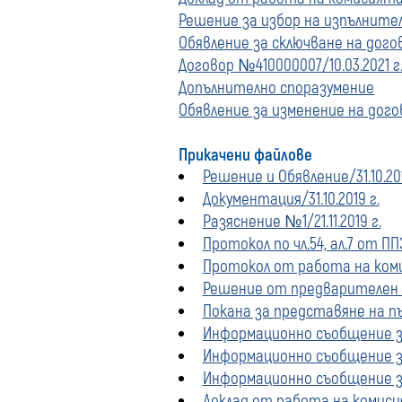
Решение за избор на изпълнител/
Обявление за сключване на догово
Договор №410000007/10.03.2021 
Допълнително споразумение
Обявление за изменение на дого
Прикачени файлове
Решение и Обявление/31.10.201
Документация/31.10.2019 г.
Разяснение №1/21.11.2019 г.
Протокол по чл.54, ал.7 от ПП
Протокол от работа на комис
Решение от предварителен п
Покана за представяне на пъ
Информационно съобщение з
Информационно съобщение за
Информационно съобщение з
Доклад от работа на комиси