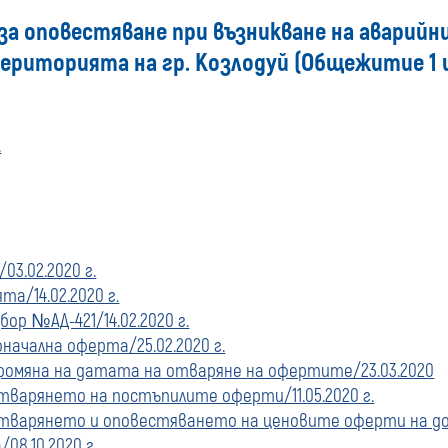
за оповестяване при възникване на аварийн
купувача
 територията на гр. Козлодуй (Общежитие 1 
за
поръчки,
.
стартирани
преди
03.02.2020 г.
01
а/14.02.2020 г.
р №АД-421/14.02.2020 г.
януари
начална оферта/25.02.2020 г.
2020
ромяна на датата на отваряне на офертите/23.03.2020
варянето на постъпилите оферти/11.05.2020 г.
г.
тварянето и оповестяването на ценовите оферти на доп
08.10.2020 г.