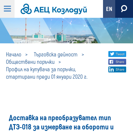
EN
Профил
Share
twi
Начало
Търговска дейност
Обществени поръчки
fa
social
на
Профил на купувача за поръчки,
lin
media
стартирани преди 01 януари 2020 г.
купувача
за
поръчки,
Доставка на преобразувател тип
стартирани
ДТЭ-018 за измерване на обороти и