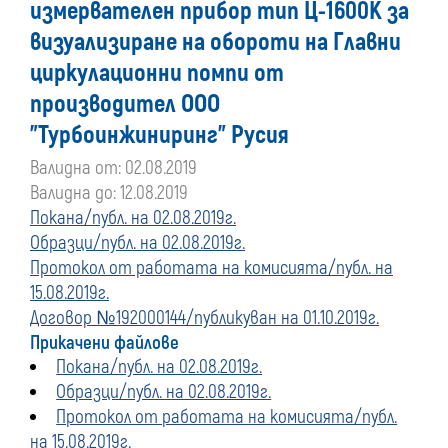
измервателен прибор тип Ц-1600К за
преди
визуализиране на обороти на Главни
циркулационни помпи от
01
производител ООО
януари
"Турбоинжиниринг" Русия
2020
Валидна от: 02.08.2019
Валидна до: 12.08.2019
г.
Покана/публ. на 02.08.2019г.
Образци/публ. на 02.08.2019г.
Протокол от работата на комисията/публ. на
15.08.2019г.
Договор №192000144/публикуван на 01.10.2019г.
Прикачени файлове
Покана/публ. на 02.08.2019г.
Образци/публ. на 02.08.2019г.
Протокол от работата на комисията/публ.
на 15.08.2019г.