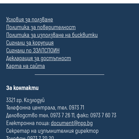
Условия за ползване
Политика за поверителност
Политика за използване на бисквитки
Сигнали за корупция
Сигнали по ЗЗЛПСПОИН
Декларация за достъпност
Карта на сайта
П
За контакти
о
л
3321 гр. Козлодуй
е
Телефонна централа, тел. 0973 71
Деловодство тел. 0973 7 26 11, факс: 0973 7 60 73
Електронна поща:
document@npp.bg
Секретар на изпълнителния директор
Телефон: 0973 7 20 20