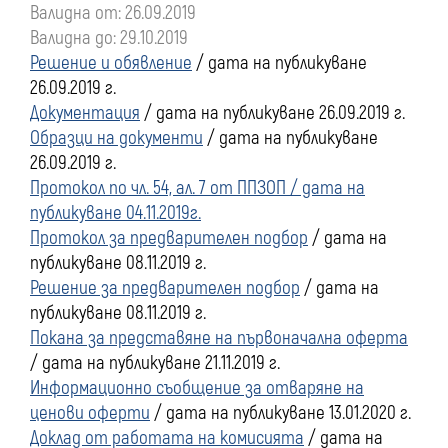
Валидна от: 26.09.2019
преди
Валидна до: 29.10.2019
Решение и обявление
/ дата на публикуване
01
26.09.2019 г.
Документация
/ дата на публикуване 26.09.2019 г.
януари
Образци на документи
/ дата на публикуване
26.09.2019 г.
2020
Протокол по чл. 54, ал. 7 от ППЗОП / дата на
публикуване 04.11.2019г.
г.
Протокол за предварителен подбор
/ дата на
публикуване 08.11.2019 г.
Решение за предварителен подбор
/ дата на
публикуване 08.11.2019 г.
Покана за представяне на първоначална оферта
/ дата на публикуване 21.11.2019 г.
Информационно съобщение за отваряне на
ценови оферти
/ дата на публикуване 13.01.2020 г.
Доклад от работата на комисията
/ дата на