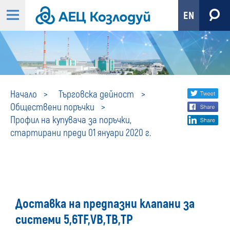
EN
Профил
Share
twi
Начало
Търговска дейност
Обществени поръчки
fa
social
на
Профил на купувача за поръчки,
lin
media
стартирани преди 01 януари 2020 г.
купувача
за
поръчки,
Доставка на предпазни клапани за
стартирани
системи 5,6TF,VB,TB,TP