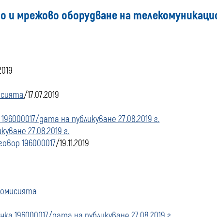
 и мрежово оборудване на телекомуникаци
купувача
за
поръчки,
2019
9
стартирани
исията
/17.07.2019
преди
196000017/дата на публикуване 27.08.2019 г.
уване 27.08.2019 г.
01
говор 196000017
/19.11.2019
януари
2020
комисията
г.
ка 196000017/дата на публикуване 27.08.2019 г.