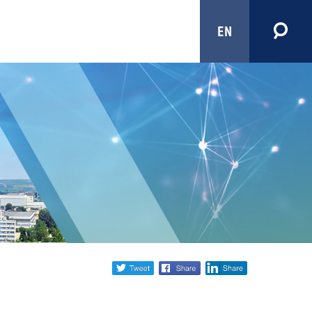
EN
Share
twitter
facebook
linkedin
social