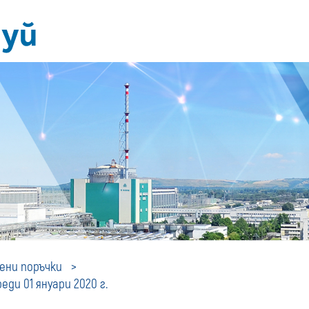
Профил
ни поръчки
ди 01 януари 2020 г.
на