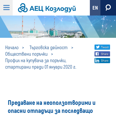
EN
Профил
Share
twi
Начало
Търговска дейност
Обществени поръчки
fa
social
на
Профил на купувача за поръчки,
lin
media
стартирани преди 01 януари 2020 г.
купувача
за
поръчки,
Предаване на неоползотворими и
стартирани
опасни отпадъци за последващо