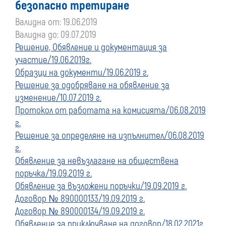
безопасно третиране
преди
Валидна от: 19.06.2019
Валидна до: 09.07.2019
01
Решение, Обявление и документация за
участие/19.06.2019г.
януари
Образци на документи/19.06.2019 г.
2020
Решение за одобряване на обявление за
изменение/10.07.2019 г.
г.
Протокол от работата на комисията/06.08.2019
г.
Решение за определяне на изпълнител/06.08.2019
г.
Обявление за невъзлагане на обществена
поръчка/19.09.2019 г.
Обявление за възложени поръчки/19.09.2019 г.
Договор № 890000133/19.09.2019 г.
Договор № 890000134/19.09.2019 г.
Обявление за приключване на договор/18.02.2021г.