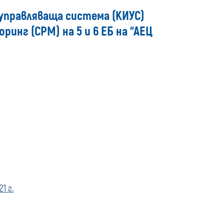
media
управляваща система (КИУС)
инг (СРМ) на 5 и 6 ЕБ на “АЕЦ
1 г.