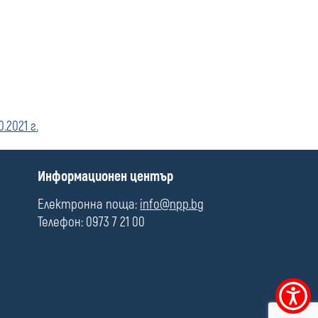
2021 г.
П
Информационен център
о
л
Електронна поща:
info@npp.bg
е
Телефон: 0973 7 21 00
Меню
за