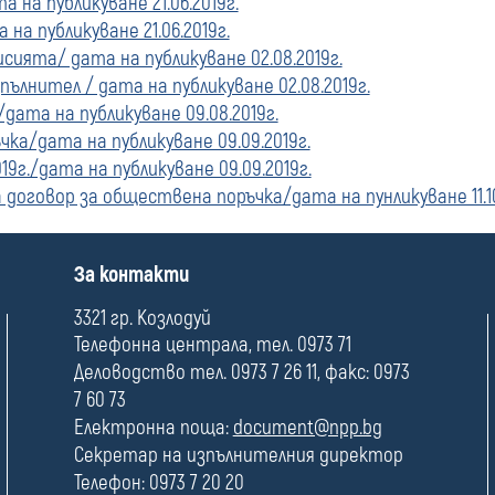
 на публикуване 21.06.2019г.
на публикуване 21.06.2019г.
ията/ дата на публикуване 02.08.2019г.
пълнител / дата на публикуване 02.08.2019г.
дата на публикуване 09.08.2019г.
чка/дата на публикуване 09.09.2019г.
9г./дата на публикуване 09.09.2019г.
 договор за обществена поръчка/дата на пунликуване 11.10.
П
За контакти
о
л
3321 гр. Козлодуй
е
Телефонна централа, тел. 0973 71
Деловодство тел. 0973 7 26 11, факс: 0973
7 60 73
Електронна поща:
document@npp.bg
Секретар на изпълнителния директор
Телефон: 0973 7 20 20