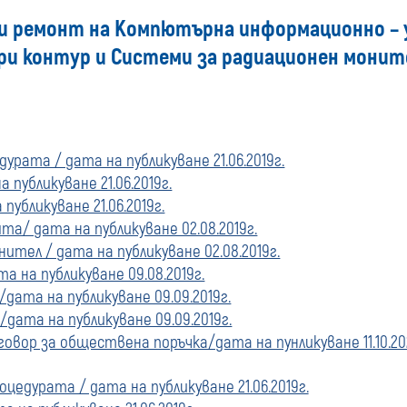
 и ремонт на Компютърна информационно – 
купувача
ори контур и Системи за радиационен монитор
за
поръчки,
урата / дата на публикуване 21.06.2019г.
стартирани
 публикуване 21.06.2019г.
преди
публикуване 21.06.2019г.
а/ дата на публикуване 02.08.2019г.
01
ител / дата на публикуване 02.08.2019г.
а на публикуване 09.08.2019г.
януари
дата на публикуване 09.09.2019г.
/дата на публикуване 09.09.2019г.
2020
овор за обществена поръчка/дата на пунликуване 11.10.202
г.
цедурата / дата на публикуване 21.06.2019г.