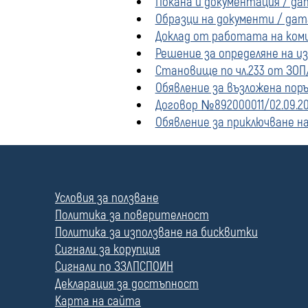
Покана и документация / дата
Образци на документи / дата 
Доклад от работата на комис
Решение за определяне на из
Становище по чл.233 от ЗОП/
Обявление за възложена поръ
Договор №892000011/02.09.201
Обявление за приключване на
П
о
л
Условия за ползване
е
Политика за поверителност
Политика за използване на бисквитки
Сигнали за корупция
Сигнали по ЗЗЛПСПОИН
Декларация за достъпност
Карта на сайта