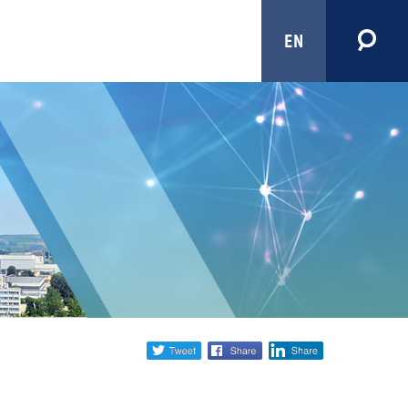
EN
Share
twitter
facebook
linkedin
social