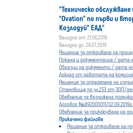
”Техническо обслужване
“Ovation” по първи и вт
Козлодуй” ЕАД”
Валидна от: 21.06.2019
Валидна до: 29.07.2019
Решение за откриване на процед
Покана и документация / дата на
Образци на документи / дата на 
Доклад от работата на комисият
Решение за определяне на изпълн
Становище по чл.233 от ЗОП/дат
Обявление за възложена поръчка/
Договор №892000011/02.09.2019г.
Обявление за приключване на дог
Прикачени файлове
Решение за откриване на про