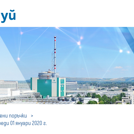
Профил
ни поръчки
ди 01 януари 2020 г.
на