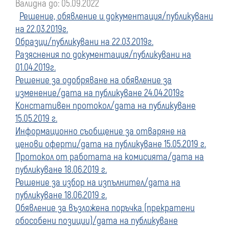
Валидна до: 05.09.2022
преди
Решение, обявление и документация/публикувани
на 22.03.2019г.
01
Образци/публикувани на 22.03.2019г.
Разяснения по документация/публикувани на
януари
01.04.2019г.
Решение за одобряване на обявление за
2020
изменение/дата на публикуване 24.04.2019г
Констативен протокол/дата на публикуване
г.
15.05.2019 г.
Информационно съобщение за отваряне на
ценови оферти/дата на публикуване 15.05.2019 г.
Протокол от работата на комисията/дата на
публикуване 18.06.2019 г.
Решение за избор на изпълнител/дата на
публикуване 18.06.2019 г.
Обявление за възложена поръчка (прекратени
обособени позиции)/дата на публикуване