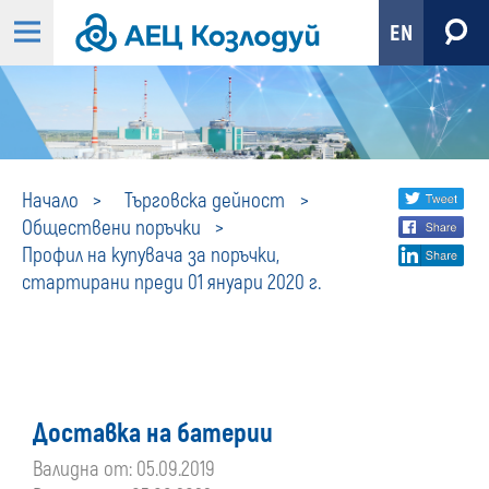
EN
Профил
Share
twi
Начало
Търговска дейност
Обществени поръчки
fa
social
на
Профил на купувача за поръчки,
lin
media
стартирани преди 01 януари 2020 г.
купувача
за
поръчки,
Доставка на батерии
стартирани
Валидна от: 05.09.2019