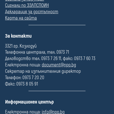
Сигнали по ЗЗЛПСПОИН
Декларация за достъпност
Карта на сайта
П
За контакти
о
л
3321 гр. Козлодуй
е
Телефонна централа, тел. 0973 71
Деловодство тел. 0973 7 26 11, факс: 0973 7 60 73
Електронна поща:
document@npp.bg
Секретар на изпълнителния директор
Телефон: 0973 7 20 20
Факс: 0973 8 05 91
П
Информационен център
о
л
Електронна поща:
info@npp.bg