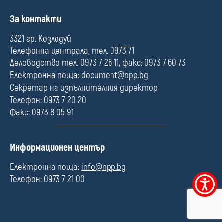
П
За контакти
о
л
3321 гр. Козлодуй
е
Телефонна централа, тел. 0973 71
Деловодство тел. 0973 7 26 11, факс: 0973 7 60 73
Електронна поща:
document@npp.bg
Секретар на изпълнителния директор
Телефон: 0973 7 20 20
Факс: 0973 8 05 91
П
Информационен център
о
л
Електронна поща:
info@npp.bg
е
Телефон: 0973 7 21 00
Меню
за
достъпно