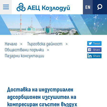
EN
Пазарни
Share
twi
Начало
Търговска дейност
Обществени поръчки
fa
social
консултации
Пазарни консултации
lin
media
Доставка на индустриален
адсорбционен изсушител на
компресиран сгъстен въздух