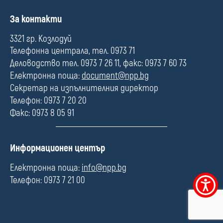
П
За контакти
о
л
3321 гр. Козлодуй
е
Телефонна централа, тел. 0973 71
Деловодство тел. 0973 7 26 11, факс: 0973 7 60 73
Електронна поща:
document@npp.bg
Секретар на изпълнителния директор
Телефон: 0973 7 20 20
Факс: 0973 8 05 91
П
Информационен център
о
л
Електронна поща:
info@npp.bg
е
Телефон: 0973 7 21 00
Меню
за
достъпно