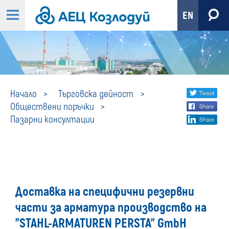
EN
Пазарни
Share
twi
Начало
Търговска дейност
Обществени поръчки
fa
social
консултации
Пазарни консултации
lin
media
Доставка на специфични резервни
части за арматура производство на
"STAHL-ARMATUREN PERSTA" GmbH