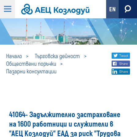
EN
Пазарни
Share
twi
Начало
Търговска дейност
Обществени поръчки
fa
social
консултации
Пазарни консултации
lin
media
41064- Задължително застраховане
на 1600 работници и служители в
"АЕЦ Козлодуй" ЕАД за риск "Трудова