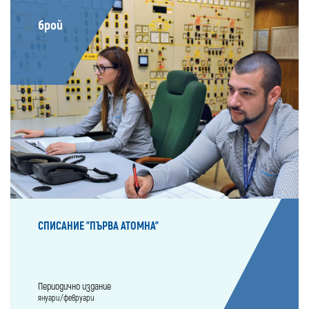
брой
СПИСАНИЕ "ПЪРВА АТОМНА"
Периодично издание
януари/февруари