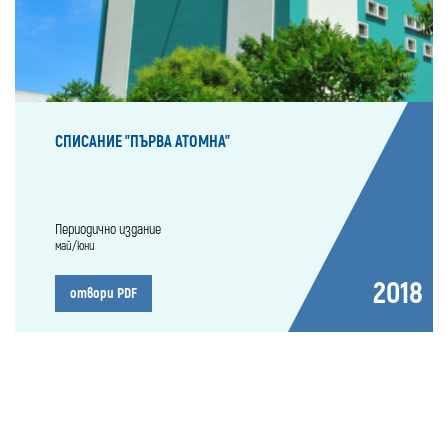
СПИСАНИЕ "ПЪРВА АТОМНА"
Периодично издание
май/юни
2018
отвори PDF