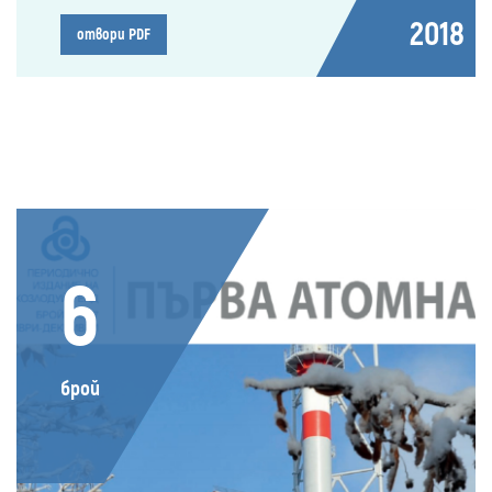
2018
отвори PDF
6
брой