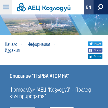
EN
Издания
Share
twi
Начало
Информация
Издания
fa
social
lin
media
Списание "ПЪРВА АТОМНА"
Фотоалбум "АЕЦ "Козлодуй" - Поглед
към природата"