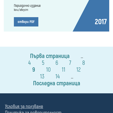
Периодично издание
юли/август
2017
отвори PDF
Първа страница
...
4
5
6
7
8
9
10
11
12
13
14
...
Последна страница
Условия за ползване
Политика за поверителност