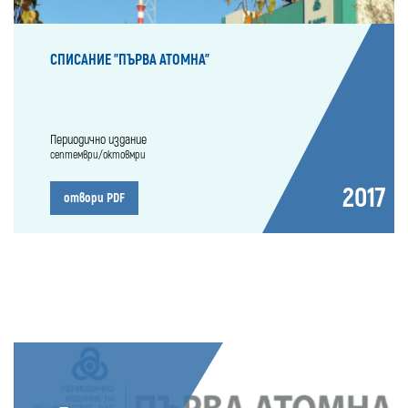
СПИСАНИЕ "ПЪРВА АТОМНА"
Периодично издание
септември/октовмри
2017
отвори PDF