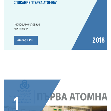
СПИСАНИЕ "ПЪРВА АТОМНА"
Периодично издание
март/април
2018
отвори PDF
1