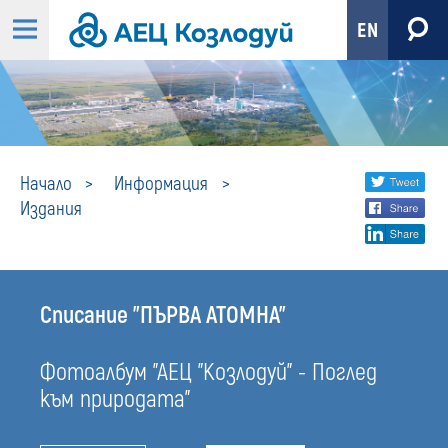
EN
Издания
Share
twi
Начало
Информация
Издания
fa
social
lin
media
Списание "ПЪРВА АТОМНА"
Фотоалбум "АЕЦ "Козлодуй" - Поглед
към природата"