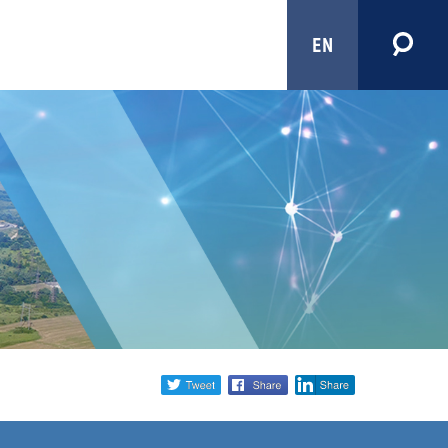
EN
Share
twitter
facebook
linkedin
social