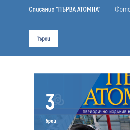
Списание "ПЪРВА АТОМНА"
Фотоа
Търси
3
брой