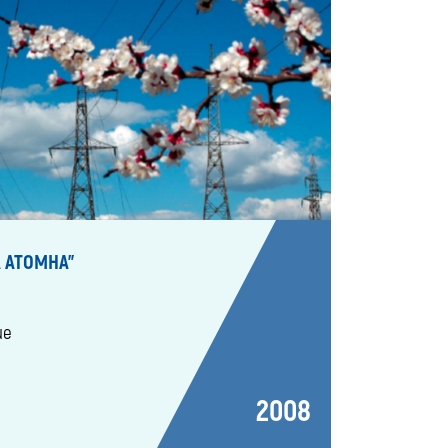
 АТОМНА"
ие
2008