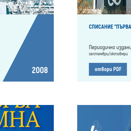
СПИСАНИЕ "ПЪРВА
Периодично издан
септември/октовмри
2008
отвори PDF