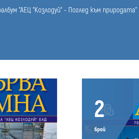
лбум "АЕЦ "Козлодуй" - Поглед към природата"
2
брой