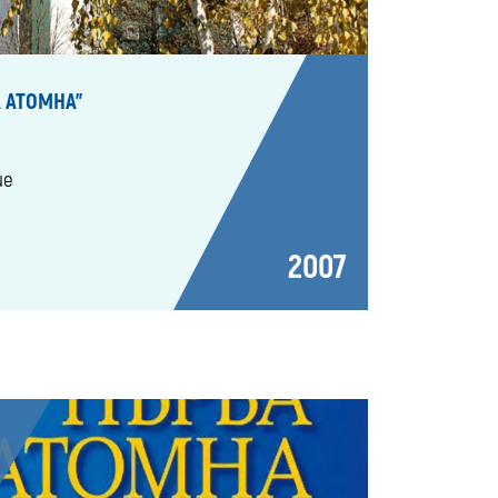
 АТОМНА"
ие
2007