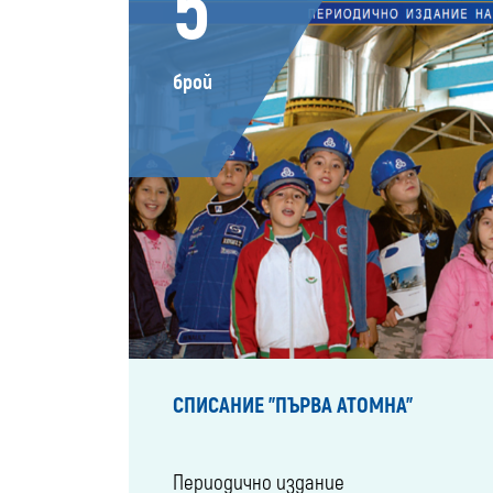
5
брой
СПИСАНИЕ "ПЪРВА АТОМНА"
Периодично издание