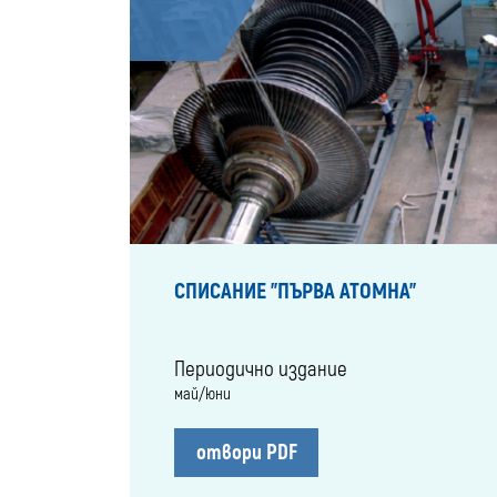
СПИСАНИЕ "ПЪРВА АТОМНА"
Периодично издание
май/юни
отвори PDF