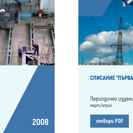
СПИСАНИЕ "ПЪРВА
Периодично издан
март/април
2008
отвори PDF