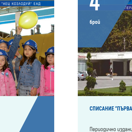
4
брой
СПИСАНИЕ "ПЪРВА
Периодично издан