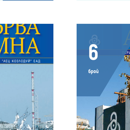
6
брой