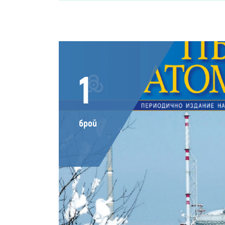
1
брой