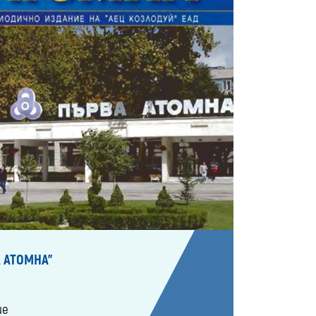
 АТОМНА"
ие