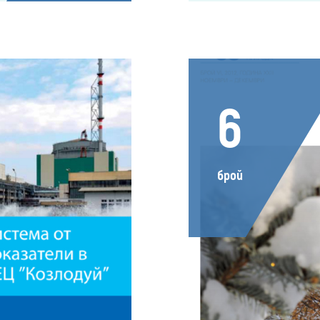
6
брой