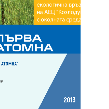
 АТОМНА"
ие
2013