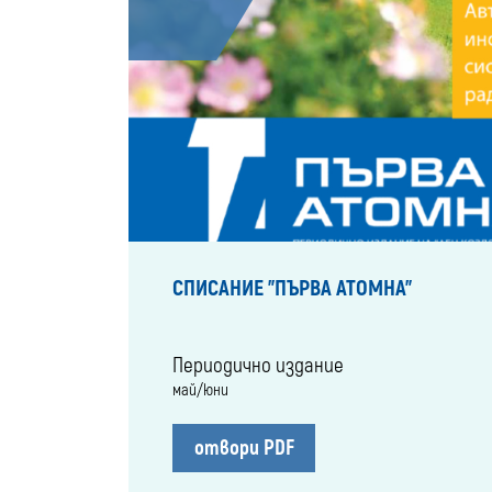
СПИСАНИЕ "ПЪРВА АТОМНА"
Периодично издание
май/юни
отвори PDF