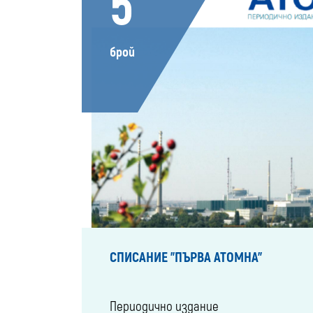
5
брой
СПИСАНИЕ "ПЪРВА АТОМНА"
Периодично издание