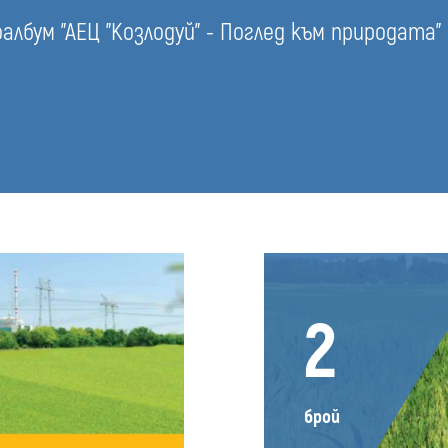
лбум "АЕЦ "Козлодуй" - Поглед към природата"
2
брой