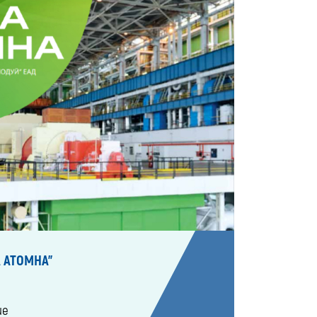
 АТОМНА"
ие