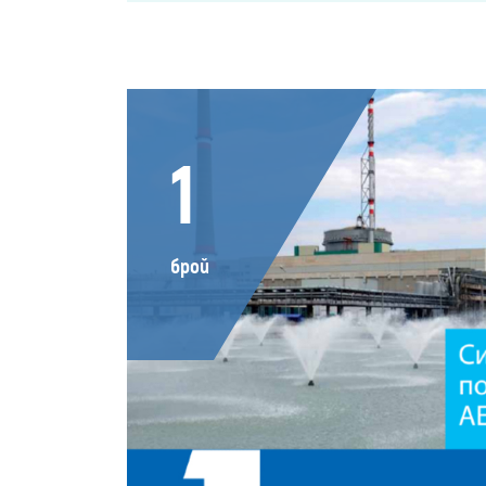
1
брой