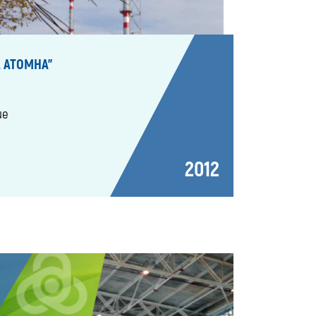
 АТОМНА"
ие
2012