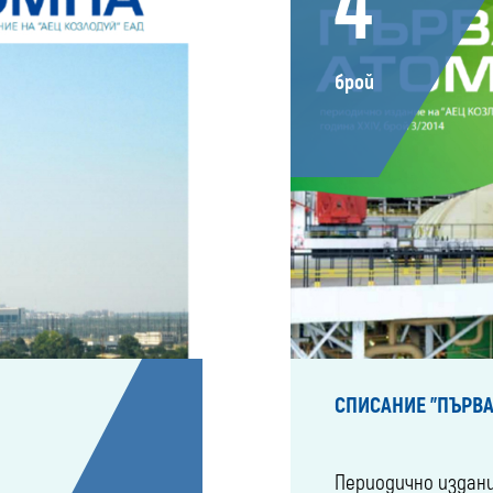
4
брой
СПИСАНИЕ "ПЪРВА
Периодично издан