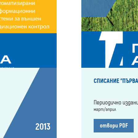
СПИСАНИЕ "ПЪРВА
Периодично издан
март/април
2013
отвори PDF