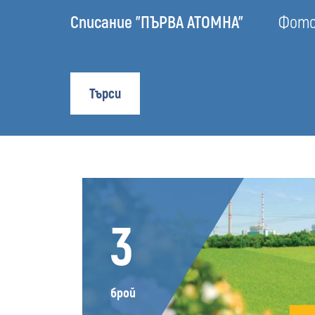
Списание "ПЪРВА АТОМНА"
Фотоа
Търси
3
брой