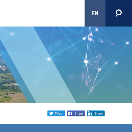
EN
Share
twitter
facebook
linkedin
social