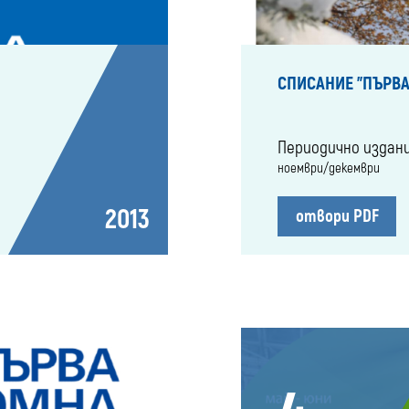
СПИСАНИЕ "ПЪРВА
Периодично издан
ноември/декември
2013
отвори PDF