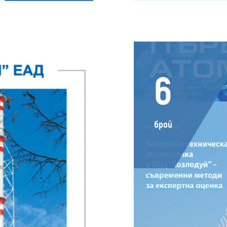
6
брой