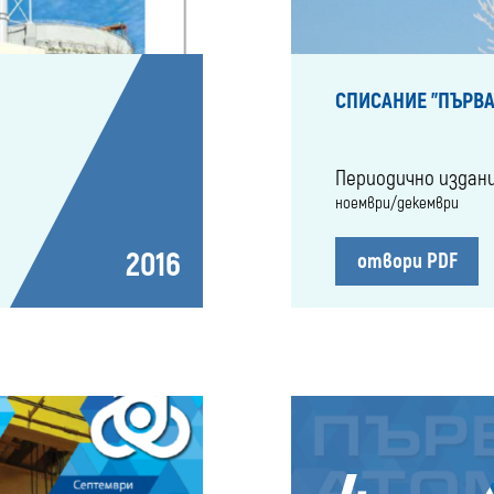
СПИСАНИЕ "ПЪРВА
Периодично издан
ноември/декември
2016
отвори PDF