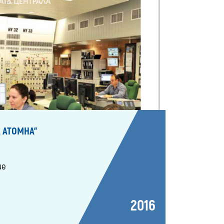
 АТОМНА"
ие
2016