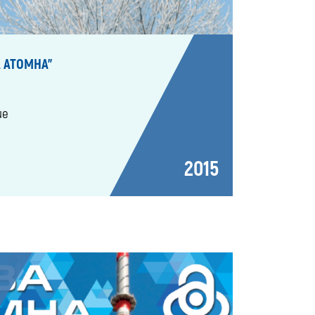
 АТОМНА"
ие
2015