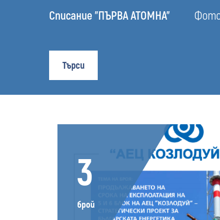
Списание "ПЪРВА АТОМНА"
Фотоа
Търси
3
брой