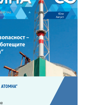
 АТОМНА"
ие