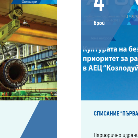
4
брой
СПИСАНИЕ "ПЪРВА
Периодично издан