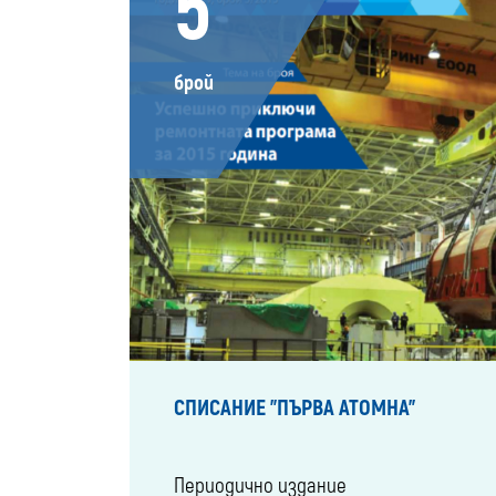
5
брой
СПИСАНИЕ "ПЪРВА АТОМНА"
Периодично издание