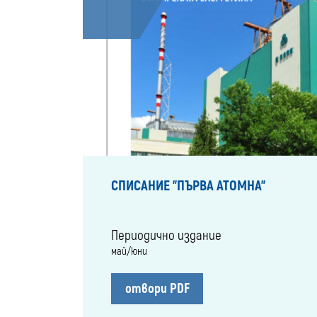
СПИСАНИЕ "ПЪРВА АТОМНА"
Периодично издание
май/юни
отвори PDF