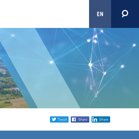
EN
Share
twitter
facebook
linkedin
social