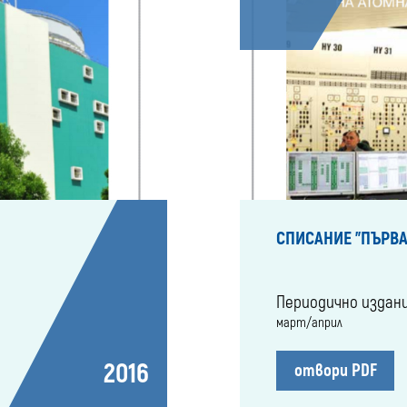
СПИСАНИЕ "ПЪРВА
Периодично издан
март/април
2016
отвори PDF