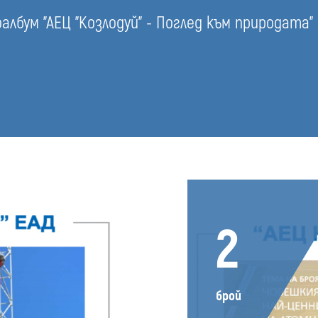
лбум "АЕЦ "Козлодуй" - Поглед към природата"
2
брой