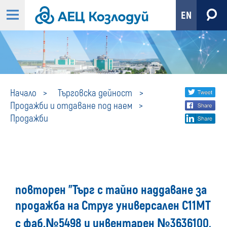
EN
Продажби
Share
twi
Начало
Търговска дейност
Продажби и отдаване под наем
fa
social
Продажби
lin
media
повторен "Търг с тайно наддаване за
продажба на Струг универсален С11МТ
с фаб.№5498 и инвентарен №3636100,