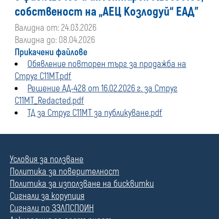
собственост на „АЕЦ Козлодуй“ ЕАД"
Валидна от: 24.03.2026
Валидна до: 08.04.2026
Прикачени файлове
Обявление повторен търг за продажба на
Струг С11МТ.pdf
Решение АД-428 от 16.02.2026 г. за Струг
С11МТ_Redacted.pdf
ТД за Струг С11МТ за публикуване.pdf
Условия за ползване
Политика за поверителност
Политика за използване на бисквитки
Сигнали за корупция
Сигнали по ЗЗЛПСПОИН