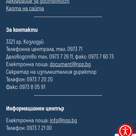
Декларация за достъпност
Карта на сайта
П
За контакти
о
л
3321 гр. Козлодуй
е
Телефонна централа, тел. 0973 71
Деловодство тел. 0973 7 26 11, факс: 0973 7 60 73
Електронна поща:
document@npp.bg
Секретар на изпълнителния директор
Телефон: 0973 7 20 20
Факс: 0973 8 05 91
П
Информационен център
о
л
Електронна поща:
info@npp.bg
е
Телефон: 0973 7 21 00
Меню