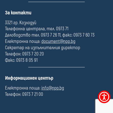
П
За контакти
о
л
3321 гр. Козлодуй
е
Телефонна централа, тел. 0973 71
Деловодство тел. 0973 7 26 11, факс: 0973 7 60 73
Електронна поща:
document@npp.bg
Секретар на изпълнителния директор
Телефон: 0973 7 20 20
Факс: 0973 8 05 91
П
Информационен център
о
л
Електронна поща:
info@npp.bg
е
Телефон: 0973 7 21 00
Меню
за
достъпно