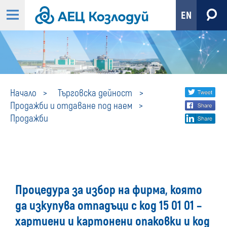
EN
Продажби
Share
twi
Начало
Търговска дейност
Продажби и отдаване под наем
fa
social
Продажби
lin
media
Процедура за избор на фирма, която
да изкупува отпадъци с код 15 01 01 –
хартиени и картонени опаковки и код