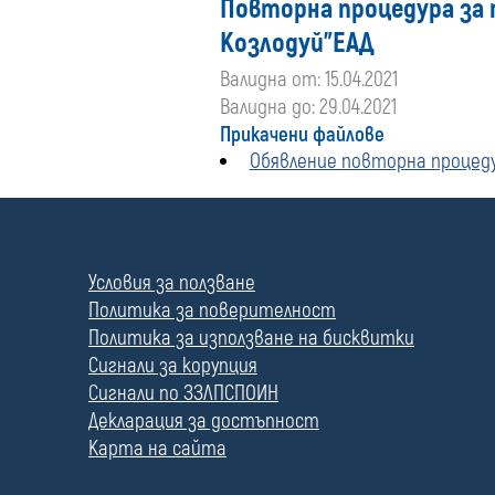
Повторна процедура за пр
Козлодуй"ЕАД
Валидна от: 15.04.2021
Валидна до: 29.04.2021
Прикачени файлове
Обявление повторна процеду
П
о
л
Условия за ползване
е
Политика за поверителност
Политика за използване на бисквитки
Сигнали за корупция
Сигнали по ЗЗЛПСПОИН
Декларация за достъпност
Карта на сайта