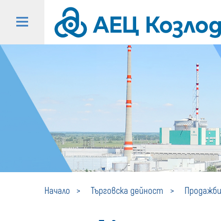
Начало
Търговска дейност
Продажби