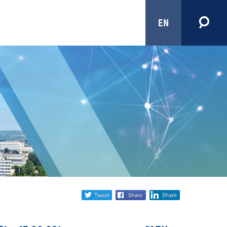
EN
Share
twitter
facebook
linkedin
social