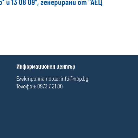
* и 13 08 09*, генерирани от "АЕЦ
media
П
Информационен център
о
л
Електронна поща:
info@npp.bg
е
Телефон: 0973 7 21 00