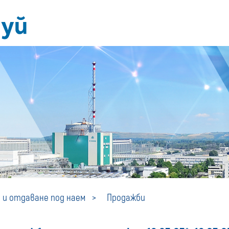
Продажби
 и отдаване под наем
Продажби