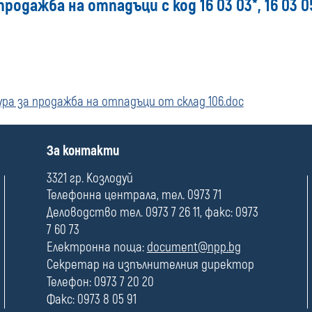
одажба на отпадъци с код 16 03 03*, 16 03 05
ра за продажба на отпадъци от склад 106.doc
П
За контакти
о
л
3321 гр. Козлодуй
е
Телефонна централа, тел. 0973 71
Деловодство тел. 0973 7 26 11, факс: 0973
7 60 73
Електронна поща:
document@npp.bg
Секретар на изпълнителния директор
Телефон: 0973 7 20 20
Факс: 0973 8 05 91