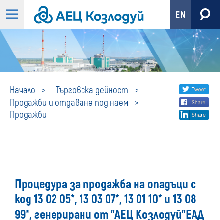
EN
Продажби
Share
twi
Начало
Търговска дейност
Продажби и отдаване под наем
fa
social
Продажби
lin
media
Процедура за продажба на опадъци с
код 13 02 05*, 13 03 07*, 13 01 10* и 13 08
99*, генерирани от "АЕЦ Козлодуй"ЕАД