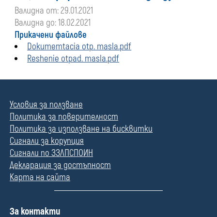
Валидна от: 29.01.2021
Валидна до: 18.02.2021
Прикачени файлове
Dokumemtacia otp. masla.pdf
Reshenie otpad. masla.pdf
Условия за ползване
Политика за поверителност
Политика за използване на бисквитки
Сигнали за корупция
Сигнали по ЗЗЛПСПОИН
Декларация за достъпност
Карта на сайта
П
За контакти