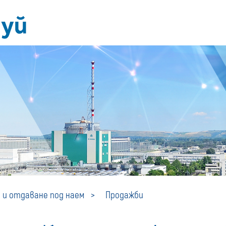
Продажби
 и отдаване под наем
Продажби