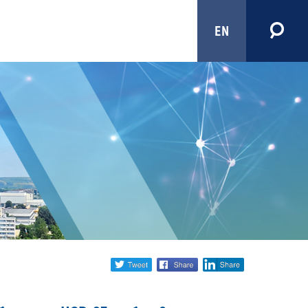
EN
Share
twitter
facebook
linkedin
social