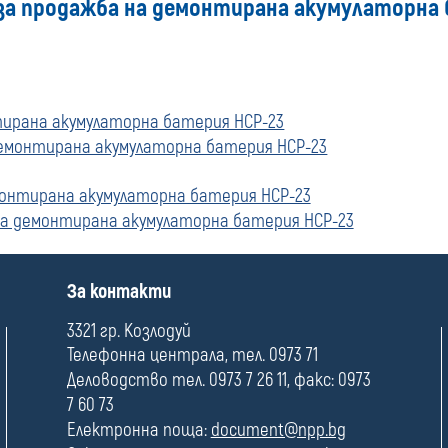
 за продажба на демонтирана акумулаторна
тирана акумулаторна батерия НСР-23
демонтирана акумулаторна батерия НСР-23
монтирана акумулаторна батерия НСР-23
на демонтирана акумулаторна батерия НСР-23
П
За контакти
о
л
3321 гр. Козлодуй
е
Телефонна централа, тел. 0973 71
Деловодство тел. 0973 7 26 11, факс: 0973
7 60 73
Електронна поща:
document@npp.bg