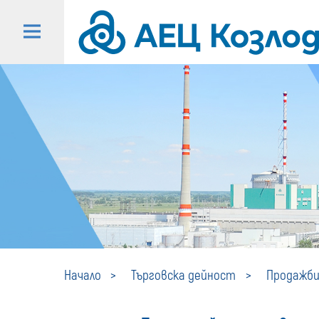
Начало
Търговска дейност
Продажби