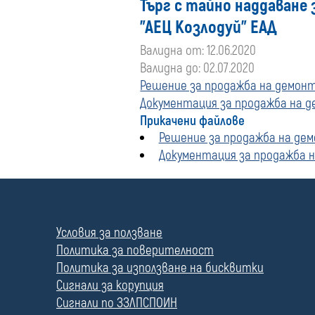
Търг с тайно наддаване
"АЕЦ Козлодуй" ЕАД
Валидна от: 12.06.2020
Валидна до: 02.07.2020
Решение за продажба на демон
Документация за продажба на 
Прикачени файлове
Решение за продажба на де
Документация за продажба 
П
о
л
Условия за ползване
е
Политика за поверителност
Политика за използване на бисквитки
Сигнали за корупция
Сигнали по ЗЗЛПСПОИН