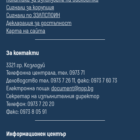
Сигнали за корупция
Сигнали по ЗЗЛПСПОИН
Декларация за достъпност
Карта на сайта
П
За контакти
о
л
3321 гр. Козлодуй
е
Телефонна централа, тел. 0973 71
Деловодство тел. 0973 7 26 11, факс: 0973 7 60 73
Електронна поща:
document@npp.bg
Секретар на изпълнителния директор
Телефон: 0973 7 20 20
Факс: 0973 8 05 91
П
Информационен център
о