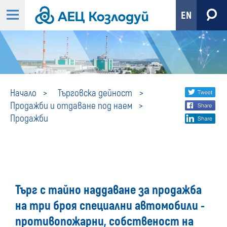
EN
Продажби
Share
twi
Начало
Търговска дейност
Продажби и отдаване под наем
fa
social
Продажби
lin
media
Търг с тайно наддаване за продажба
на три броя специални автомобили -
противопожарни, собственост на