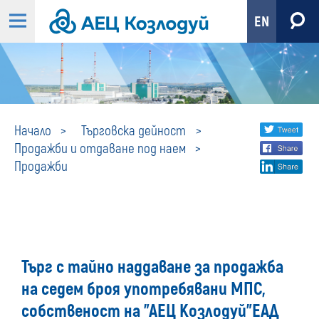
EN
Продажби
Share
twi
Начало
Търговска дейност
Продажби и отдаване под наем
fa
social
Продажби
lin
media
Търг с тайно наддаване за продажба
на седем броя употребявани МПС,
собственост на "АЕЦ Козлодуй"ЕАД