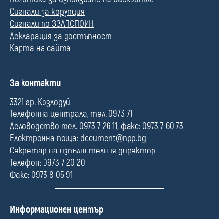
Сигнали за корупция
Сигнали по ЗЗЛПСПОИН
Декларация за достъпност
Карта на сайта
П
За контакти
о
л
3321 гр. Козлодуй
е
Телефонна централа, тел. 0973 71
Деловодство тел. 0973 7 26 11, факс: 0973 7 60 73
Електронна поща:
document@npp.bg
Секретар на изпълнителния директор
Телефон: 0973 7 20 20
Факс: 0973 8 05 91
П
Информационен център
о