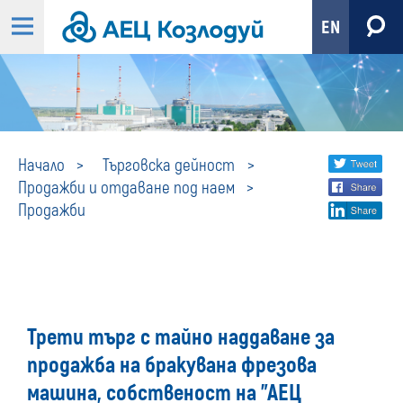
EN
Продажби
Share
twi
Начало
Търговска дейност
Продажби и отдаване под наем
fa
social
Продажби
lin
media
Трети търг с тайно наддаване за
продажба на бракувана фрезова
машина, собственост на "АЕЦ