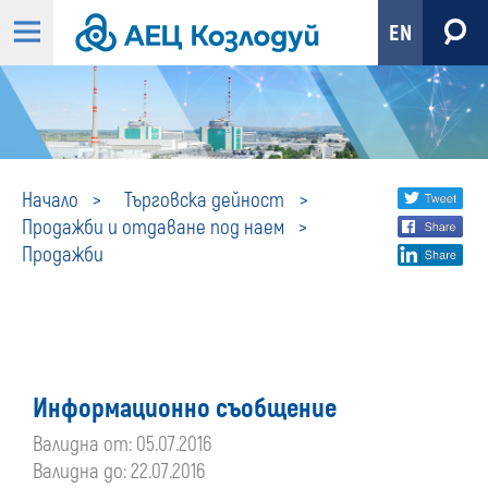
EN
Продажби
Share
twi
Начало
Търговска дейност
Продажби и отдаване под наем
fa
social
Продажби
lin
media
Информационно съобщение
Валидна от: 05.07.2016
Валидна до: 22.07.2016