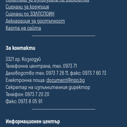
Сигнали за корупция
Сигнали по ЗЗЛПСПОИН
Декларация за достъпност
Карта на сайта
П
За контакти
о
л
3321 гр. Козлодуй
е
Телефонна централа, тел. 0973 71
Деловодство тел. 0973 7 26 11, факс: 0973 7 60 73
Електронна поща:
document@npp.bg
Секретар на изпълнителния директор
Телефон: 0973 7 20 20
Факс: 0973 8 05 91
П
Информационен център
о