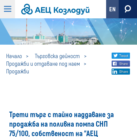
EN
Продажби
Share
twi
Начало
Търговска дейност
Продажби и отдаване под наем
fa
social
Продажби
lin
media
Трети търг с тайно наддаване за
продажба на поливна помпа СНП
75/100, собственост на "АЕЦ