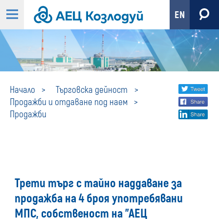
EN
Продажби
Share
twi
Начало
Търговска дейност
Продажби и отдаване под наем
fa
social
Продажби
lin
media
Трети търг с тайно наддаване за
продажба на 4 броя употребявани
МПС, собственост на "АЕЦ