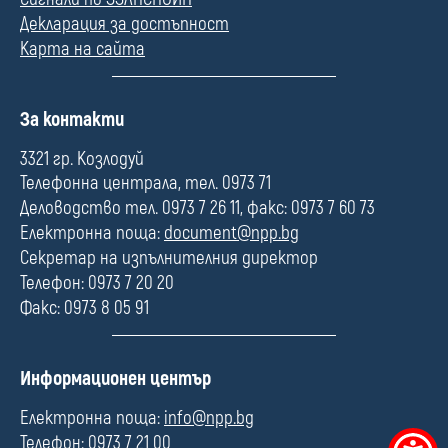
Декларация за достъпност
Карта на сайта
П
За контакти
о
л
3321 гр. Козлодуй
е
Телефонна централа, тел. 0973 71
Деловодство тел. 0973 7 26 11, факс: 0973 7 60 73
Електронна поща:
document@npp.bg
Секретар на изпълнителния директор
Телефон: 0973 7 20 20
Факс: 0973 8 05 91
П
Информационен център
о
л
Електронна поща:
info@npp.bg
е
Телефон: 0973 7 21 00