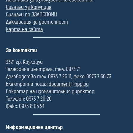
Сигнали за корупция
Сигнали по ЗЗЛПСПОИН
Декларация за достъпност
Карта на сайта
П
За контакти
о
л
3321 гр. Козлодуй
е
Телефонна централа, тел. 0973 71
Деловодство тел. 0973 7 26 11, факс: 0973 7 60 73
Електронна поща:
document@npp.bg
Секретар на изпълнителния директор
Телефон: 0973 7 20 20
Факс: 0973 8 05 91
П
Информационен център
о