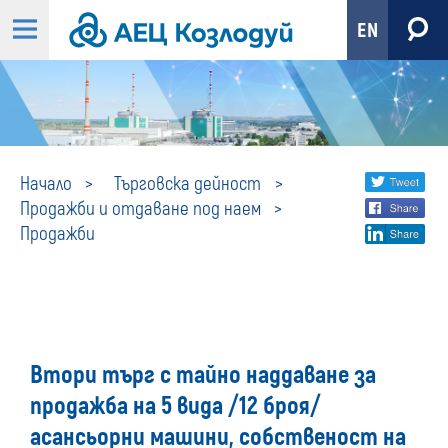
EN
Продажби
Share
twi
Начало
Търговска дейност
Продажби и отдаване под наем
fa
social
Продажби
lin
media
Втори търг с тайно наддаване за
продажба на 5 вида /12 броя/
асансьорни машини, собственост на