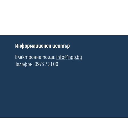
media
П
Информационен център
о
л
Електронна поща:
info@npp.bg
е
Телефон: 0973 7 21 00