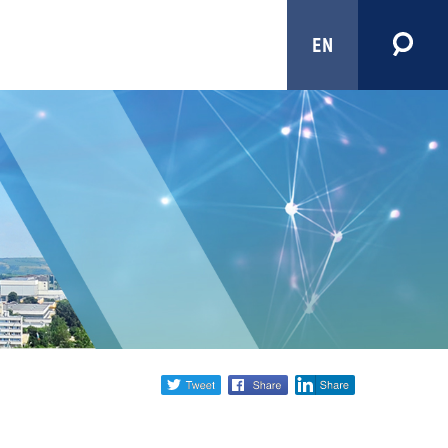
EN
Share
twitter
facebook
linkedin
social