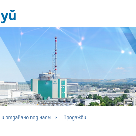
Продажби
 и отдаване под наем
Продажби