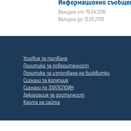
Информационно съобще
Валидна от: 19.04.2016
Валидна до: 13.05.2016
П
о
л
Условия за ползване
е
Политика за поверителност
Политика за използване на бисквитки
Сигнали за корупция
Сигнали по ЗЗЛПСПОИН
Декларация за достъпност
Карта на сайта