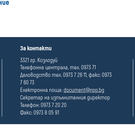
ние
П
За контакти
о
л
3321 гр. Козлодуй
е
Телефонна централа, тел. 0973 71
Деловодство тел. 0973 7 26 11, факс: 0973
7 60 73
Електронна поща:
document@npp.bg
Секретар на изпълнителния директор
Телефон: 0973 7 20 20
Факс: 0973 8 05 91