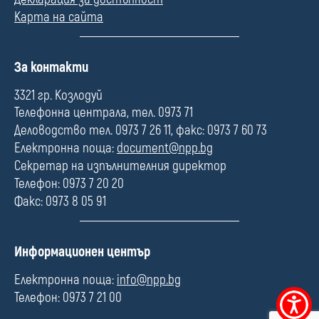
Карта на сайта
П
За контакти
о
л
3321 гр. Козлодуй
е
Телефонна централа, тел. 0973 71
Деловодство тел. 0973 7 26 11, факс: 0973 7 60 73
Електронна поща:
document@npp.bg
Секретар на изпълнителния директор
Телефон: 0973 7 20 20
Факс: 0973 8 05 91
П
Информационен център
о
л
Електронна поща:
info@npp.bg
е
Телефон: 0973 7 21 00
Меню