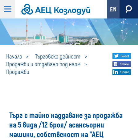
EN
Продажби
Share
twi
Начало
Търговска дейност
Продажби и отдаване под наем
fa
social
Продажби
lin
media
Търг с тайно наддаване за продажба
на 5 вида /12 броя/ асансьорни
машини, собственост на "АЕЦ