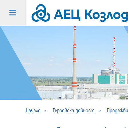
Начало
Търговска дейност
Продажби