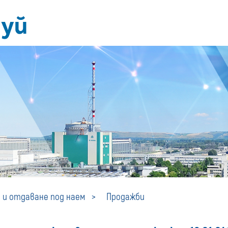
Продажби
 и отдаване под наем
Продажби