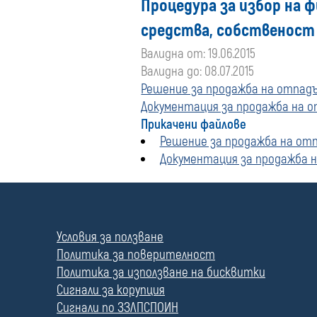
Процедура за избор на ф
средства, собственост 
Валидна от: 19.06.2015
Валидна до: 08.07.2015
Решение за продажба на отпадък
Документация за продажба на от
Прикачени файлове
Решение за продажба на отпа
Документация за продажба на
П
о
л
Условия за ползване
е
Политика за поверителност
Политика за използване на бисквитки
Сигнали за корупция
Сигнали по ЗЗЛПСПОИН