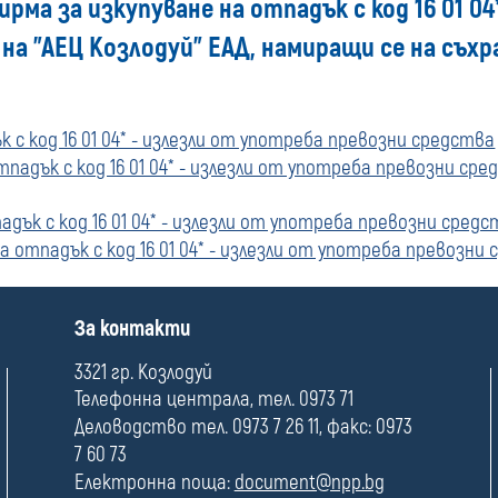
ирма за изкупуване на отпадък с код 16 01 0
на "АЕЦ Козлодуй" ЕАД, намиращи се на съхр
 с код 16 01 04* - излезли от употреба превозни средства
падък с код 16 01 04* - излезли от употреба превозни сре
дък с код 16 01 04* - излезли от употреба превозни средс
 отпадък с код 16 01 04* - излезли от употреба превозни
П
За контакти
о
л
3321 гр. Козлодуй
е
Телефонна централа, тел. 0973 71
Деловодство тел. 0973 7 26 11, факс: 0973
7 60 73
Електронна поща:
document@npp.bg