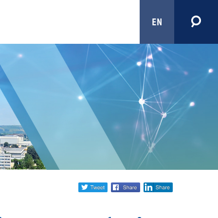
EN
Share
twitter
facebook
linkedin
social