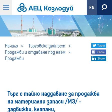
EN
Продажби
Share
twi
Начало
Търговска дейност
Продажби и отдаване под наем
fa
social
Продажби
lin
media
Търг с тайно наддаване за продажба
на материални запаси /МЗ/ -
задвижки, клапани,