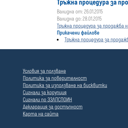
Тръжна процедура за про
Валидна от: 26.01.2015
Валидна до: 28.01.2015
Тръжна процедура за продажба н
Прикачени файлове
Тръжна процедура за продажб
П
о
л
Условия за ползване
е
Политика за поверителност
Политика за използване на бисквитки
Сигнали за корупция
Сигнали по ЗЗЛПСПОИН
Декларация за достъпност
Карта на сайта