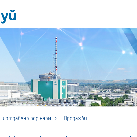
Продажби
 и отдаване под наем
Продажби