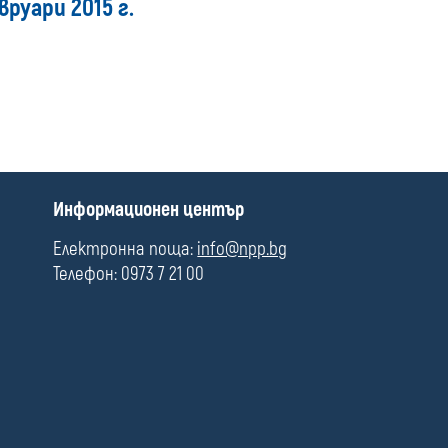
руари 2015 г.
media
П
Информационен център
о
л
Електронна поща:
info@npp.bg
е
Телефон: 0973 7 21 00