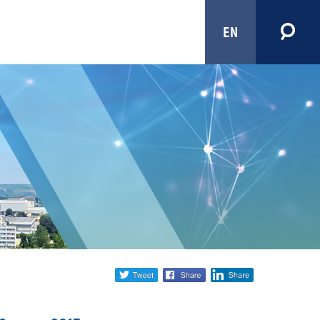
EN
Share
twitter
facebook
linkedin
social