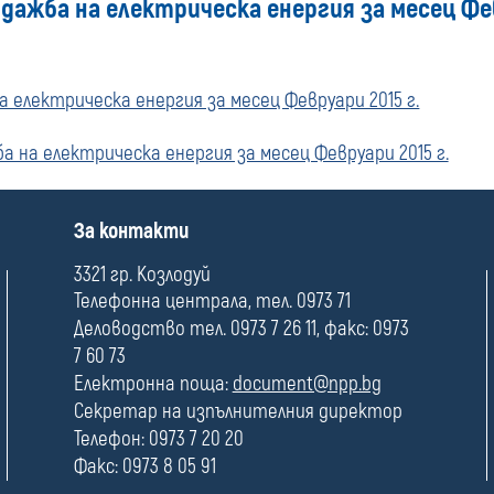
дажба на електрическа енергия за месец Фев
а електрическа енергия за месец Февруари 2015 г.
а на електрическа енергия за месец Февруари 2015 г.
П
За контакти
о
л
3321 гр. Козлодуй
е
Телефонна централа, тел. 0973 71
Деловодство тел. 0973 7 26 11, факс: 0973
7 60 73
Електронна поща:
document@npp.bg
Секретар на изпълнителния директор
Телефон: 0973 7 20 20
Факс: 0973 8 05 91