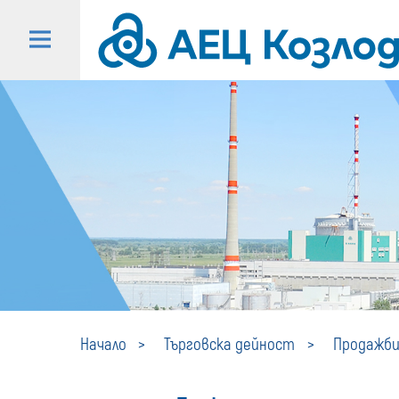
Начало
Търговска дейност
Продажби