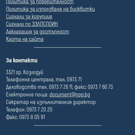
Политика за поверителност
Политика за използване на бисквитки
Сигнали за корупция
Сигнали по ЗЗЛПСПОИН
Декларация за достъпност
Карта на сайта
П
За контакти
о
л
3321 гр. Козлодуй
е
Телефонна централа, тел. 0973 71
Деловодство тел. 0973 7 26 11, факс: 0973 7 60 73
Електронна поща:
document@npp.bg
Секретар на изпълнителния директор
Телефон: 0973 7 20 20
Факс: 0973 8 05 91