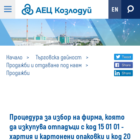
EN
Продажби
Share
twi
Начало
Търговска дейност
Продажби и отдаване под наем
fa
social
Продажби
lin
media
Процедура за избор на фирма, която
да изкупува отпадъци с код 15 01 01 -
хартия и картонени опаковки и код 20